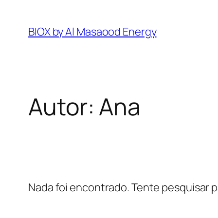
Pular
para
BIOX by Al Masaood Energy
o
conteúdo
Autor:
Ana
Nada foi encontrado. Tente pesquisar p